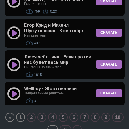
СКАЧАТЬ
Рок рингтоны
759
0:23
Егор Крид и Михаил
Шуфутинский - 3 сентября
СКАЧАТЬ
Рэп рингтоны
437
Люся чеботина - Если против
нас будет весь мир
СКАЧАТЬ
Рингтоны на Любимую
1815
Wellboy - Жовті мальви
СКАЧАТЬ
Танцевальные рингтоны
37
«
1
2
3
4
5
6
7
8
9
10