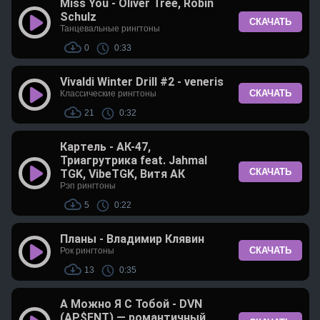
Miss You - Oliver Tree, Robin
Schulz
СКАЧАТЬ
Танцевальные рингтоны
0
0:33
Vivaldi Winter Drill #2 - veneris
СКАЧАТЬ
Классические рингтоны
21
0:32
Картель - АК-47,
Триагрутрика feat. Jahmal
СКАЧАТЬ
TGK, VibeTGK, Витя АК
Рэп рингтоны
5
0:22
Планы - Владимир Клявин
СКАЧАТЬ
Рок рингтоны
13
0:35
А Можно Я С Тобой - DVN
(AP$ENT) — романтичный