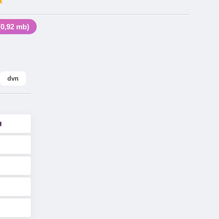
,92 mb)
dvn
н