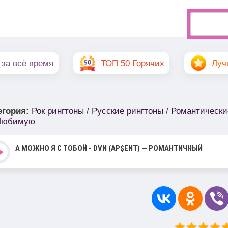
 за всё время
ТОП 50 Горячих
Луч
егория
:
Рок рингтоны
/
Русские рингтоны
/
Романтически
Любимую
А МОЖНО Я С ТОБОЙ - DVN (AP$ENT) — РОМАНТИЧНЫЙ