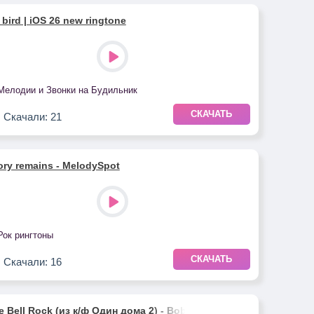
e bird | iOS 26 new ringtone
Мелодии и Звонки на Будильник
СКАЧАТЬ
Скачали: 21
ry remains - MelodySpot
Рок рингтоны
СКАЧАТЬ
Скачали: 16
e Bell Rock (из к/ф Один дома 2) - Bobby Helms