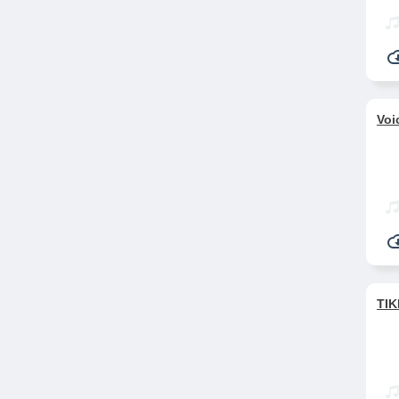
Voi
TIK