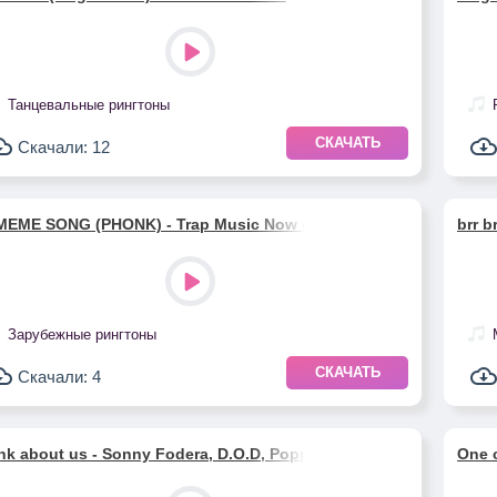
Танцевальные рингтоны
СКАЧАТЬ
Скачали: 12
MEME SONG (PHONK) - Trap Music Now & Keiron Raven
brr b
Зарубежные рингтоны
СКАЧАТЬ
Скачали: 4
nk about us - Sonny Fodera, D.O.D, Poppy Baskcomb
One 