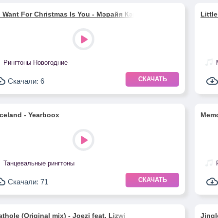
 I Want For Christmas Is You - Мэрайя Кэри
Littl
Рингтоны Новогодние
СКАЧАТЬ
Скачали: 6
celand - Yearboox
Memo
Танцевальные рингтоны
СКАЧАТЬ
Скачали: 71
thole (Original mix) - Joezi feat. Lizwi
Jingl