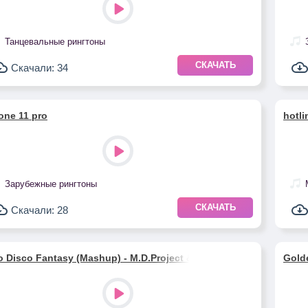
Танцевальные рингтоны
СКАЧАТЬ
Скачали: 34
one 11 pro
hotlin
Зарубежные рингтоны
СКАЧАТЬ
Скачали: 28
lo Disco Fantasy (Mashup) - M.D.Project & Мальчишник
Golde