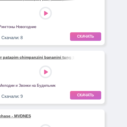
Рингтоны Новогодние
СКАЧАТЬ
Скачали: 8
rr patapim chimpanzini bananini tung tung tung sahur alarm
Мелодии и Звонки на Будильник
СКАЧАТЬ
Скачали: 9
chase - MVDNES