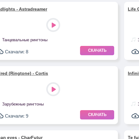
dlights - Astradreamer
Life 
Танцевальные рингтоны
СКАЧАТЬ
Скачали: 8
red (Ringtone) - Cortis
Infin
Зарубежные рингтоны
СКАЧАТЬ
Скачали: 9
an eyes - CharFutur
Te fu