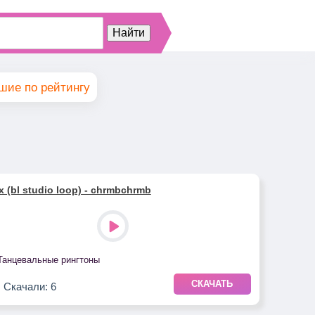
шие по рейтингу
x (bl studio loop) - chrmbchrmb
Танцевальные рингтоны
СКАЧАТЬ
Скачали: 6