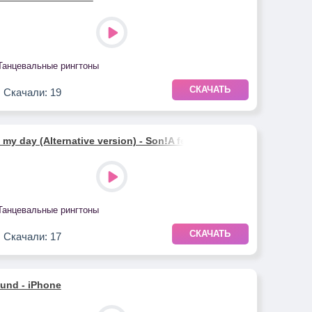
Танцевальные рингтоны
СКАЧАТЬ
Скачали: 19
my day (Alternative version) - Son!A feat. LCM Studio
Танцевальные рингтоны
СКАЧАТЬ
Скачали: 17
und - iPhone