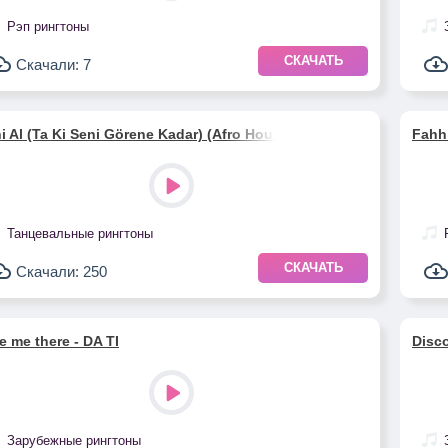
Рэп рингтоны
СКАЧАТЬ
Скачали: 7
i Al (Ta Ki Seni Görene Kadar) (Afro House remix) - Ankara Echo
Fahh
Танцевальные рингтоны
СКАЧАТЬ
Скачали: 250
e me there - DA TI
Disco
Зарубежные рингтоны