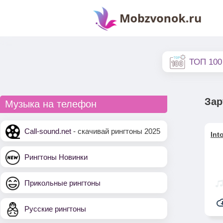
ТОП 100
Зар
Музыка на телефон
Call-sound.net
- скачивай рингтоны 2025
Int
Рингтоны Новинки
Прикольные рингтоны
Русские рингтоны