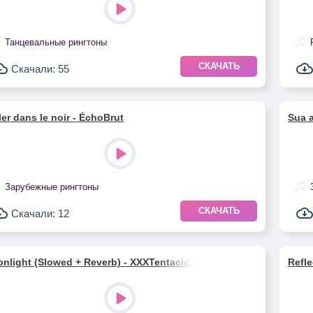
Танцевальные рингтоны
СКАЧАТЬ
Скачали: 55
ller dans le noir - ÉchoBrut
Sua 
Зарубежные рингтоны
СКАЧАТЬ
Скачали: 12
nlight (Slowed + Reverb) - XXXTentacion
Refle