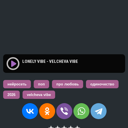
LONELY VIBE - VELCHEVA VIBE
нейросеть
поп
про любовь
одиночество
2026
velcheva vibe