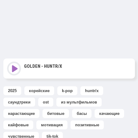
GOLDEN - HUNTR/X
2025
корейские
k-pop
huntr/x
саундтреки
ost
из мультфильмов
нарастающие
битовые
басы
качающие
кайфовые
мотивация
позитивные
чувственные
tik-tok