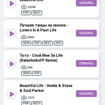
СКАЧАТЬ
18566
POP
BEST
Лучшие танцы на звонок -
Lovers In A Past Life
СКАЧАТЬ
8856
NEW
POP
BEST
HOT
Тото - Спой Мне За Life
(KalashnikoFF Remix)
СКАЧАТЬ
586
NEW
POP
Beautiful Life - Vedde & Stase
& Soul Parker
СКАЧАТЬ
7379
POP
BEST