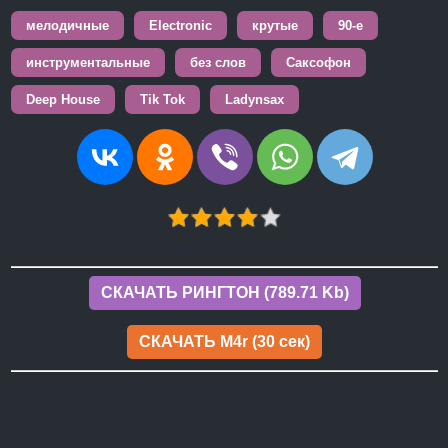
мелодичные
Electronic
крутые
90-е
инструментальные
без слов
Саксофон
Deep House
Tik Tok
Ladynsax
СКАЧАТЬ РИНГТОН (789.71 Kb)
СКАЧАТЬ M4r (30 сек)