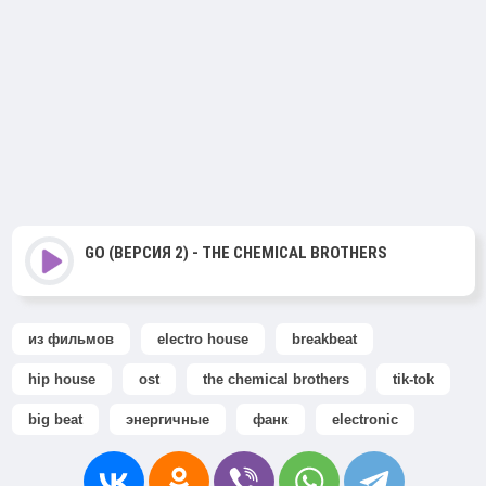
GO (ВЕРСИЯ 2) - THE CHEMICAL BROTHERS
из фильмов
electro house
breakbeat
hip house
ost
the chemical brothers
tik-tok
big beat
энергичные
фанк
electronic