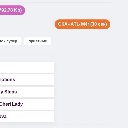
92.78 Kb)
СКАЧАТЬ M4r (30 сек)
нок супер
приятные
motions
y Steps
Cheri Lady
ova