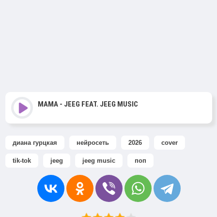
MAMA - JEEG FEAT. JEEG MUSIC
диана гурцкая
нейросеть
2026
cover
tik-tok
jeeg
jeeg music
поп