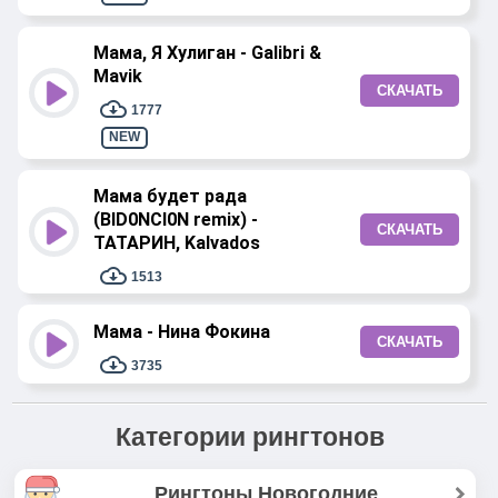
Мама, Я Хулиган - Galibri &
Mavik
СКАЧАТЬ
1777
NEW
Мама будет рада
(BID0NCI0N remix) -
СКАЧАТЬ
ТАТАРИН, Kalvados
1513
Мама - Нина Фокина
СКАЧАТЬ
3735
Категории рингтонов
Рингтоны Новогодние