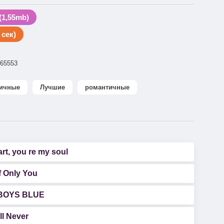
1,55mb)
сек)
65553
ичные
Лучшие
романтичные
rt, you re my soul
If Only You
D BOYS BLUE
ll Never