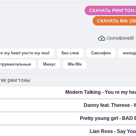
СКАЧАТЬ РИНГТОН (
СКАЧАТЬ M4r (30 
СКАЧИВАНИЙ:
re my heart you're my soul
Без слов
Саксофон
мелод
струментальные
Минус
80е-90е
гие рингтоны
Modern Talking - You re my hea
Danny feat. Therese - 
Pretty young girl - BA
Lian Ross - Say You