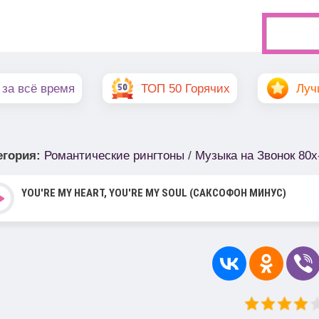
 за всё время
ТОП 50 Горячих
Луч
егория
:
Романтические рингтоны
/
Музыка на Звонок 80х
YOU'RE MY HEART, YOU'RE MY SOUL (САКСОФОН МИНУС)