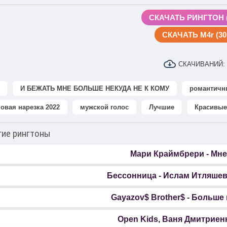
СКАЧАТЬ РИНГТОН (
СКАЧАТЬ M4r (30 
СКАЧИВАНИЙ:
И БЕЖАТЬ МНЕ БОЛЬШЕ НЕКУДА НЕ К КОМУ
романтичн
овая нарезка 2022
мужской голос
Лучшие
Красивые
гие рингтоны
Мари Краймбрери - Мне
Бессонница - Ислам Итляше
Gayazov$ Brother$ - Больше
Open Kids, Ваня Дмитриенк