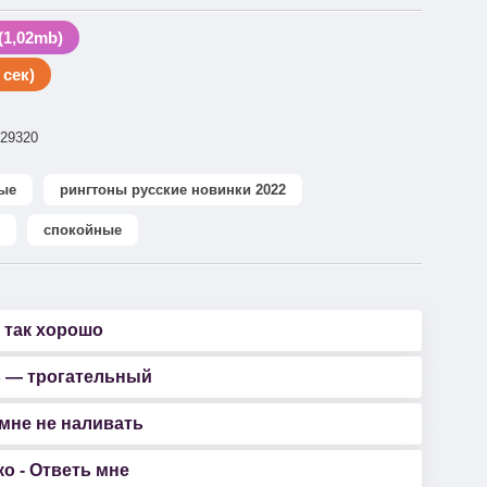
1,02mb)
сек)
29320
ые
рингтоны русские новинки 2022
спокойные
 так хорошо
в — трогательный
 мне не наливать
о - Ответь мне