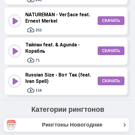
241
NATUREMAN - Ver$ace feat.
Ernest Merkel
СКАЧАТЬ
252
Тайпан feat. & Agunda -
Корабль
СКАЧАТЬ
71
Russian Size - Вот Так (feat.
Ivan Spell)
СКАЧАТЬ
116
Категории рингтонов
Рингтоны Новогодние