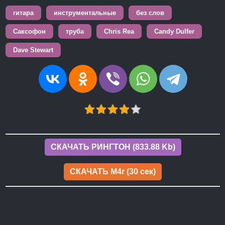
гитара
инструментальные
без слов
Саксофон
труба
Chris Rea
Candy Dulfer
Dave Stewart
СКАЧАТЬ РИНГТОН (833.88 Kb)
СКАЧАТЬ M4r (30 сек)