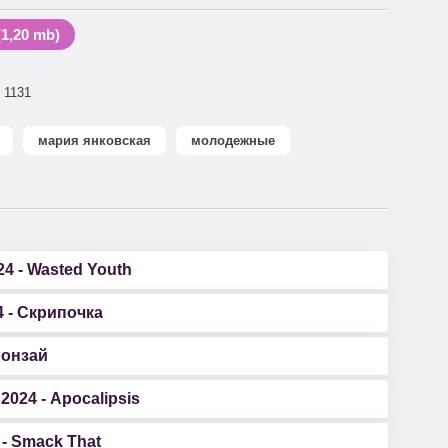
,20 mb)
1131
мария янковская
молодежные
 - Wasted Youth
 - Скрипочка
ронзай
024 - Apocalipsis
- Smack That