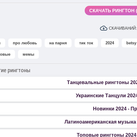
СКАЧАТЬ РИНГТОН (1
СКАЧИВАНИЙ:
п
про любовь
на парня
тик ток
2024
betsy
товые
мемы
гие рингтоны
Танцевальные рингтоны 2024
Украинские Танцули 2024
Новинки 2024 - П
Латиноамериканская музыка 2
Топовые рингтоны 2024 